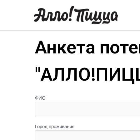
Анкета пот
"АЛЛО!ПИЦ
ФИО
Город проживания