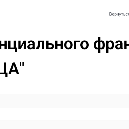
Вернутьс
енциального фра
ЦА"