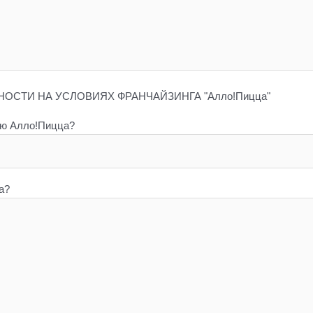
СТИ НА УСЛОВИЯХ ФРАНЧАЙЗИНГА "Алло!Пицца"
ию Алло!Пицца?
а?